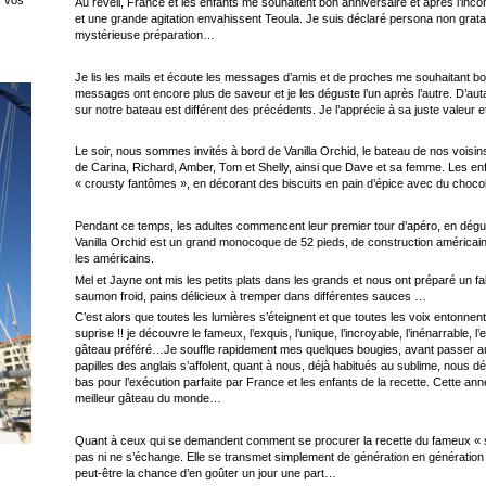
Au réveil, France et les enfants me souhaitent bon anniversaire et après l’i
et une grande agitation envahissent Teoula. Je suis déclaré persona non gra
mystérieuse préparation…
Je lis les mails et écoute les messages d’amis et de proches me souhaitant bo
messages ont encore plus de saveur et je les déguste l’un après l’autre. D’autan
sur notre bateau est différent des précédents. Je l’apprécie à sa juste valeur
Le soir, nous sommes invités à bord de Vanilla Orchid, le bateau de nos vois
de Carina, Richard, Amber, Tom et Shelly, ainsi que Dave et sa femme. Les enfa
« crousty fantômes », en décorant des biscuits en pain d’épice avec du chocola
Pendant ce temps, les adultes commencent leur premier tour d’apéro, en dégus
Vanilla Orchid est un grand monocoque de 52 pieds, de construction américain
les américains.
Mel et Jayne ont mis les petits plats dans les grands et nous ont préparé un fab
saumon froid, pains délicieux à tremper dans différentes sauces …
C’est alors que toutes les lumières s’éteignent et que toutes les voix entonnent
suprise !! je découvre le fameux, l’exquis, l’unique, l’incroyable, l’inénarrable,
gâteau préféré…Je souffle rapidement mes quelques bougies, avant passer a
papilles des anglais s’affolent, quant à nous, déjà habitués au sublime, nou
bas pour l’exécution parfaite par France et les enfants de la recette. Cette an
meilleur gâteau du monde…
Quant à ceux qui se demandent comment se procurer la recette du fameux « s
pas ni ne s’échange. Elle se transmet simplement de génération en génération 
peut-être la chance d’en goûter un jour une part…