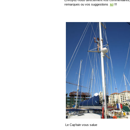
remarques ou vos suggestions
ici
!!!
Le Cap'tain vous salue