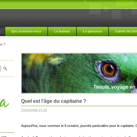
Qui sommes-nous
Le bateau
Le parcours
Carnet de bo
ne ?
Teoula, voyage en f
Quel est l’âge du capitaine ?
23/10/2008 21:28
Aujourd’hui, nous sommes le 8 octobre, journée particulière pour le capitaine. C
 vos