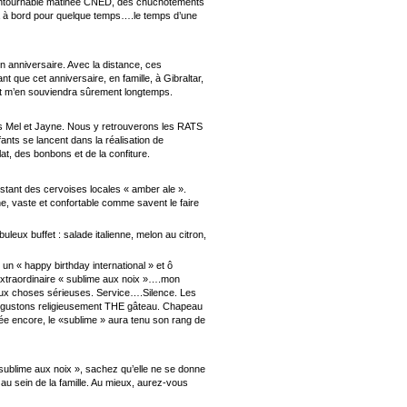
ncontournable matinée CNED, des chuchotements
ta à bord pour quelque temps….le temps d’une
n anniversaire. Avec la distance, ces
t que cet anniversaire, en famille, à Gibraltar,
 et m’en souviendra sûrement longtemps.
ins Mel et Jayne. Nous y retrouverons les RATS
nts se lancent dans la réalisation de
t, des bonbons et de la confiture.
tant des cervoises locales « amber ale ».
e, vaste et confortable comme savent le faire
uleux buffet : salade italienne, melon au citron,
 un « happy birthday international » et ô
 l’extraordinaire « sublime aux noix »….mon
ux choses sérieuses. Service….Silence. Les
s dégustons religieusement THE gâteau. Chapeau
née encore, le «sublime » aura tenu son rang de
ublime aux noix », sachez qu’elle ne se donne
au sein de la famille. Au mieux, aurez-vous