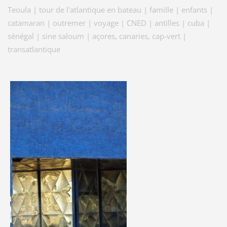
Teoula | tour de l'atlantique en bateau | famille | enfants |
catamaran | outremer | voyage | CNED | antilles | cuba |
sénégal | sine saloum | açores, canaries, cap-vert |
transatlantique