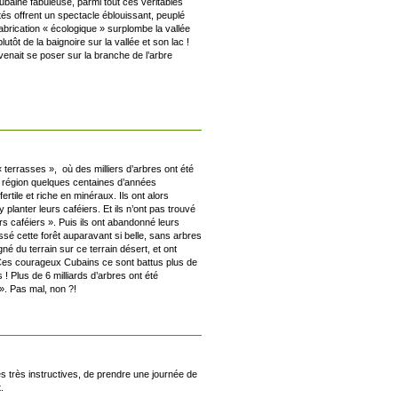
baine fabuleuse, parmi tout ces véritables
tés offrent un spectacle éblouissant, peuplé
abrication « écologique » surplombe la vallée
tôt de la baignoire sur la vallée et son lac !
venait se poser sur la branche de l’arbre
 terrasses », où des milliers d’arbres ont été
 région quelques centaines d’années
ertile et riche en minéraux. Ils ont alors
y planter leurs caféiers. Et ils n’ont pas trouvé
rs caféiers ». Puis ils ont abandonné leurs
ssé cette forêt auparavant si belle, sans arbres
 du terrain sur ce terrain désert, et ont
 Ces courageux Cubains ce sont battus plus de
 Plus de 6 milliards d’arbres ont été
». Pas mal, non ?!
s très instructives, de prendre une journée de
.