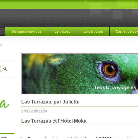
Qui sommes-nous
Le bateau
Le parcours
Carnet de bo
e
Teoula, voyage en f
Las Terrazas, par Juliette
27/05/2009 11:24
Las Terrazas et l’Hôtel Moka
 vos