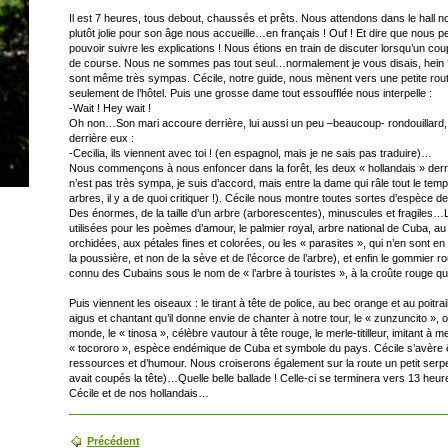
Il est 7 heures, tous debout, chaussés et prêts. Nous attendons dans le hall no
plutôt jolie pour son âge nous accueille…en français ! Ouf ! Et dire que nous p
pouvoir suivre les explications ! Nous étions en train de discuter lorsqu’un co
de course. Nous ne sommes pas tout seul…normalement je vous disais, hein ?! En
sont même très sympas. Cécile, notre guide, nous mènent vers une petite rout
seulement de l’hôtel. Puis une grosse dame tout essoufflée nous interpelle :
-Wait ! Hey wait !
Oh non…Son mari accoure derrière, lui aussi un peu –beaucoup- rondouillard, 
derrière eux :
-Cecilia, ils viennent avec toi ! (en espagnol, mais je ne sais pas traduire)…
Nous commençons à nous enfoncer dans la forêt, les deux « hollandais » derri
n’est pas très sympa, je suis d’accord, mais entre la dame qui râle tout le temp
arbres, il y a de quoi critiquer !). Cécile nous montre toutes sortes d’espèce de
Des énormes, de la taille d’un arbre (arborescentes), minuscules et fragiles…L’
utilisées pour les poèmes d’amour, le palmier royal, arbre national de Cuba, au
orchidées, aux pétales fines et colorées, ou les « parasites », qui n’en sont en f
la poussière, et non de la sève et de l’écorce de l’arbre), et enfin le gommier ro
connu des Cubains sous le nom de « l’arbre à touristes », à la croûte rouge qu
Puis viennent les oiseaux : le tirant à tête de police, au bec orange et au poitrail
aigus et chantant qu’il donne envie de chanter à notre tour, le « zunzuncito », 
monde, le « tinosa », célèbre vautour à tête rouge, le merle-titilleur, imitant à m
« tocororo », espèce endémique de Cuba et symbole du pays. Cécile s’avère êt
ressources et d’humour. Nous croiserons également sur la route un petit serp
avait coupés la tête)…Quelle belle ballade ! Celle-ci se terminera vers 13 heu
Cécile et de nos hollandais…
Précédent