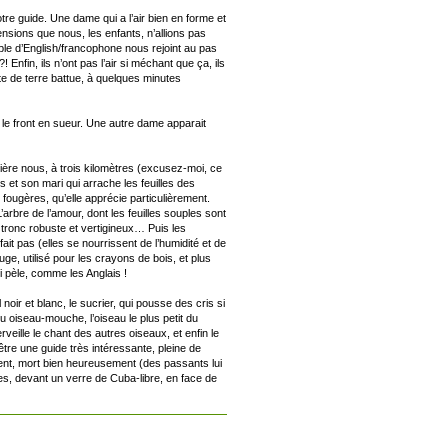
tre guide. Une dame qui a l’air bien en forme et
ensions que nous, les enfants, n’allions pas
uple d’English/francophone nous rejoint au pas
fin, ils n’ont pas l’air si méchant que ça, ils
e de terre battue, à quelques minutes
le front en sueur. Une autre dame apparait
ère nous, à trois kilomètres (excusez-moi, ce
s et son mari qui arrache les feuilles des
 fougères, qu’elle apprécie particulièrement.
arbre de l’amour, dont les feuilles souples sont
 tronc robuste et vertigineux… Puis les
ait pas (elles se nourrissent de l’humidité et de
uge, utilisé pour les crayons de bois, et plus
i pèle, comme les Anglais !
 noir et blanc, le sucrier, qui pousse des cris si
ou oiseau-mouche, l’oiseau le plus petit du
erveille le chant des autres oiseaux, et enfin le
re une guide très intéressante, pleine de
ent, mort bien heureusement (des passants lui
res, devant un verre de Cuba-libre, en face de