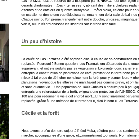
Las Terrazas, classé réserve de la biosphère par l’UNESCO, est une région cu
déserts d’autoroutes …Ces « terrasses », abritant des milliers d’arbres replan
d’arbres et de caféiers en quantité incroyable…L’hôtel Moka, célèbre pour sa f
en escalier, et donne une vue éblouissante, notamment de la salle de bain, ou plu
Chaque soir où l’on prenait tranquillement notre douche, un oiseau magnifique 
voisin, ou un lézard chassait les insectes sur le tronc d’en face !
Un peu d’histoire
La vallée de Las Terrazas a été baptisée ainsi à cause de sa construction en «
replantés. Pourquoi ? Bonne question. Les Français ont débarqués dans cette
auparavant, et ont été séduits pas sa végétation si luxuriante, donc sa terre si f
entrepris la construction de plantations de café, profitant de la terre riche pour 
mieux à faire que de défricher complètement la forêt pour y planter leurs « che
plantations, voyant que les affaires ne marchaient pas comme prévu, et ont lai
et sans aucune vie… Une population de 1000 Cubains a ensuite peu à peu gagné
entrepris une reforestation de la forêt, exigeant une protection de l’UNESCO.
100 ans pour redonner la vie à cet endroit mort…Et y sont finalement parvenus !
replantés, grâce à une méthode de « terrasses », d’où le nom « Las Terrazas 
Cécile et la forêt
Nous avons profité de notre séjour à l’hôtel Moka, célèbre pour ses randonnée
marche, accompagnée d’une guide, et…normalement tout seuls. Normalement